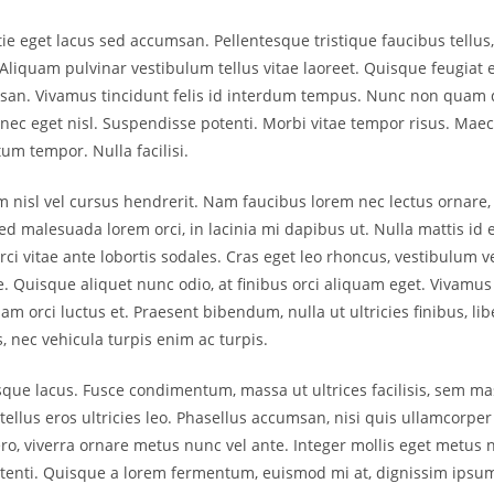
ie eget lacus sed accumsan. Pellentesque tristique faucibus tellu
 Aliquam pulvinar vestibulum tellus vitae laoreet. Quisque feugiat ef
an. Vivamus tincidunt felis id interdum tempus. Nunc non quam 
 nec eget nisl. Suspendisse potenti. Morbi vitae tempor risus. Mae
um tempor. Nulla facilisi.
m nisl vel cursus hendrerit. Nam faucibus lorem nec lectus ornare,
Sed malesuada lorem orci, in lacinia mi dapibus ut. Nulla mattis id 
rci vitae ante lobortis sodales. Cras eget leo rhoncus, vestibulum vel
 Quisque aliquet nunc odio, at finibus orci aliquam eget. Vivamu
uam orci luctus et. Praesent bibendum, nulla ut ultricies finibus, lib
, nec vehicula turpis enim ac turpis.
sque lacus. Fusce condimentum, massa ut ultrices facilisis, sem m
tellus eros ultricies leo. Phasellus accumsan, nisi quis ullamcorpe
ero, viverra ornare metus nunc vel ante. Integer mollis eget metus 
tenti. Quisque a lorem fermentum, euismod mi at, dignissim ips