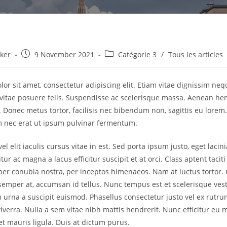
Post
Post
ker
9 November 2021
Catégorie 3
/
Tous les articles
published:
category:
or sit amet, consectetur adipiscing elit. Etiam vitae dignissim nequ
vitae posuere felis. Suspendisse ac scelerisque massa. Aenean hen
. Donec metus tortor, facilisis nec bibendum non, sagittis eu lorem
m nec erat ut ipsum pulvinar fermentum.
vel elit iaculis cursus vitae in est. Sed porta ipsum justo, eget lacin
tur ac magna a lacus efficitur suscipit et at orci. Class aptent tacit
 per conubia nostra, per inceptos himenaeos. Nam at luctus tortor. 
mper at, accumsan id tellus. Nunc tempus est et scelerisque ves
urna a suscipit euismod. Phasellus consectetur justo vel ex rutru
viverra. Nulla a sem vitae nibh mattis hendrerit. Nunc efficitur eu
et mauris ligula. Duis at dictum purus.