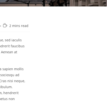
Reading
2 mins read
time:
e, sed iaculis
drerit faucibus
. Aenean at
ia sapien mollis
i sociosqu ad
Cras nisi neque,
tibulum.
m, hendrerit
 metus non