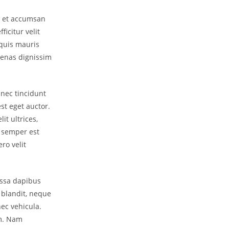
s, et accumsan
ficitur velit
quis mauris
cenas dignissim
 nec tincidunt
est eget auctor.
it ultrices,
s semper est
ero velit
assa dapibus
r blandit, neque
nec vehicula.
um. Nam