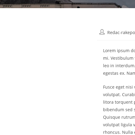
Post
Redac-rakepo
author:
Lorem ipsum dol
mi. Vestibulum 
leo in interdum
egestas ex. Na
Fusce eget nisi 
volutpat. Curabi
litora torquent
bibendum sed se
Quisque rutrum 
volutpat ligula 
rhoncus. Nulla 