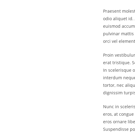
Praesent molest
odio aliquet id.
euismod accums
pulvinar mattis
orci vel element
Proin vestibulu
erat tristique. 
In scelerisque o
interdum neque.
tortor, nec aliq
dignissim turpis
Nunc in sceleri
eros, at congue 
eros ornare lib
Suspendisse po